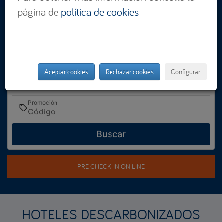
página de
política de cookies
Dónde
Seleccionar
Cuándo
Entrada — Salida
Aceptar cookies
Rechazar cookies
Configurar
Quién
2 adultos · 1 habitación
Promoción
Buscar
PRE CHECK-IN ON LINE
HOTELES DESCARBONIZADOS