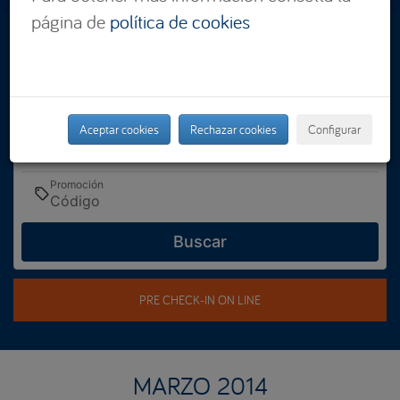
página de
política de cookies
Dónde
Seleccionar
Cuándo
Entrada — Salida
Aceptar cookies
Rechazar cookies
Configurar
Quién
2 adultos · 1 habitación
Promoción
Buscar
PRE CHECK-IN ON LINE
MARZO 2014