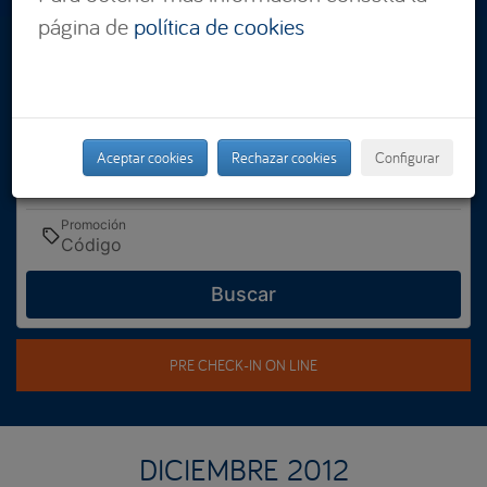
página de
política de cookies
Dónde
Seleccionar
Cuándo
Entrada — Salida
Aceptar cookies
Rechazar cookies
Configurar
Quién
2 adultos · 1 habitación
Promoción
Buscar
PRE CHECK-IN ON LINE
DICIEMBRE 2012