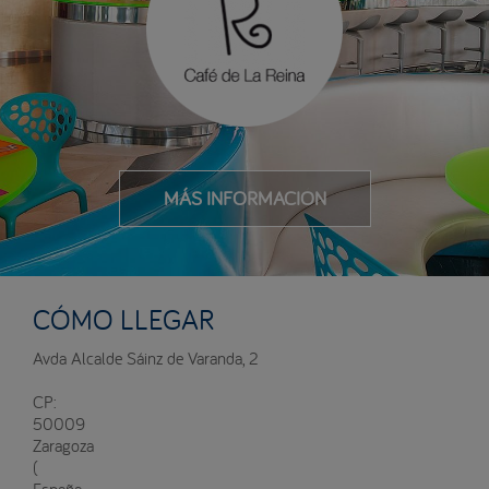
MÁS INFORMACIÓN
CÓMO LLEGAR
Avda Alcalde Sáinz de Varanda, 2
CP:
50009
Zaragoza
(
España