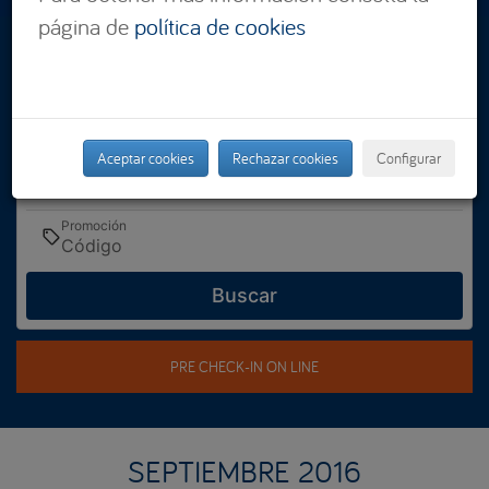
página de
política de cookies
Dónde
Seleccionar
Cuándo
Entrada — Salida
Aceptar cookies
Rechazar cookies
Configurar
Quién
2 adultos · 1 habitación
Promoción
Buscar
PRE CHECK-IN ON LINE
SEPTIEMBRE 2016