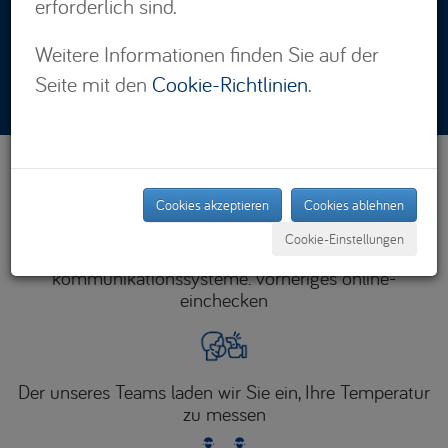
erforderlich sind.
Suchen
Weitere Informationen finden Sie auf der
Seite mit den
Cookie-Richtlinien
PRE CHECK-IN ON LINE
.
Cookies akzeptieren
Cookies ablehnen
Cookie-Einstellungen
Digitalisierung unserer serviceleistungen und
kommunikationssysteme. vorheriges online-
einchecken
Der unseres Teams laden wir Sie ein, Ihre Temperatur
zu messen