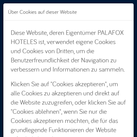
Direkt zum Inhalt
Über Cookies auf dieser Website
Diese Website, deren Eigentümer PALAFOX
RESERVIERUNGEN:
HOTELES ist, verwendet eigene Cookies
876 662 535
und Cookies von Dritten, um die
Benutzerfreundlichkeit der Navigation zu
verbessern und Informationen zu sammeln.
Wo
Klicken Sie auf "Cookies akzeptieren", um
Wählen Sie aus
alle Cookies zu akzeptieren und direkt auf
Wann
Anreise — Abreise
die Website zuzugreifen, oder klicken Sie auf
Wer
"Cookies ablehnen", wenn Sie nur die
2 Erwachsene · 1 Zimmer
Cookies akzeptieren möchten, die für das
Promo
grundlegende Funktionieren der Website