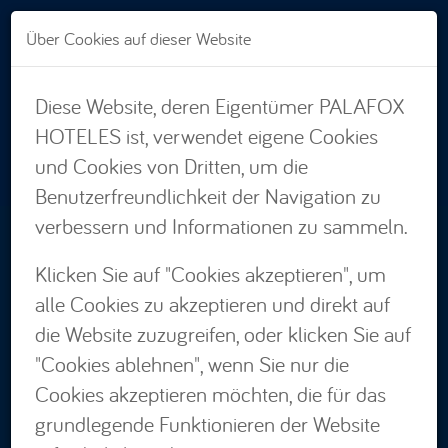
Direkt zum Inhalt
Über Cookies auf dieser Website
Diese Website, deren Eigentümer PALAFOX
RESERVIERUNGEN:
HOTELES ist, verwendet eigene Cookies
876 662 535
und Cookies von Dritten, um die
Benutzerfreundlichkeit der Navigation zu
verbessern und Informationen zu sammeln.
Wo
Klicken Sie auf "Cookies akzeptieren", um
Wählen Sie aus
alle Cookies zu akzeptieren und direkt auf
Wann
Anreise — Abreise
die Website zuzugreifen, oder klicken Sie auf
Wer
"Cookies ablehnen", wenn Sie nur die
2 Erwachsene · 1 Zimmer
Cookies akzeptieren möchten, die für das
Promo
grundlegende Funktionieren der Website