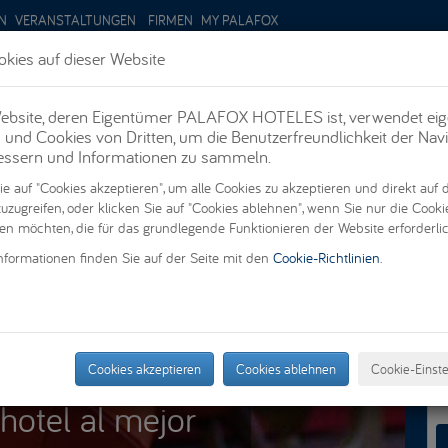
N
VERANSTALTUNGEN
FIRMEN
MY PALAFOX
kies auf dieser Website
ebsite, deren Eigentümer PALAFOX HOTELES ist, verwendet ei
AKTIONEN
PROMOCIONES
ZIMMER
SUITEN
FE
 und Cookies von Dritten, um die Benutzerfreundlichkeit der Nav
essern und Informationen zu sammeln.
ie auf "Cookies akzeptieren", um alle Cookies zu akzeptieren und direkt auf 
uzugreifen, oder klicken Sie auf "Cookies ablehnen", wenn Sie nur die Cooki
en möchten, die für das grundlegende Funktionieren der Website erforderlic
nformationen finden Sie auf der Seite mit den
Cookie-Richtlinien
.
Cookies akzeptieren
Cookies ablehnen
Cookie-Einst
hotel al mejor