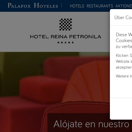
Direkt zum Inhalt
HOTELS
RESTAURANTS
AKTIONE
Über Coo
Diese W
Cookies
zu verb
Klicken S
Website z
akzeptier
Weitere I
Alójate en nuestro 